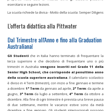
esercitarsi e seguire lezioni.
La scuola richiede la divisa - Motto della scuola: Semper Diligens
L’offerta didattica alla Pittwater
Dal Trimestre all'Anno e fino alla Graduation
Australiana!
Gli Studenti
che in Italia hanno terminato di frequentare la
terza superiore e che decidono di frequentare uno o più
trimestri in Australia
vengono inseriti nel Grade 11 della
Senior High School, che corrisponde al penultimo anno
della scuola superiore australiana
. Il calendario scolastico
è diviso in 4 Term (trimestri), con inizio a fine gennaio e termine
a dicembre:
1° Term
da gennaio ad aprile,
2° Term
: da aprile a
giugno,
3° Term
da luglio a settembre,
4° Term
da ottobre a
dicembre. Alla fine di ogni trimestre è prevista una breve pausa
di due settimane, mentre le vacanze estive sono da metà
dicembre a fine gennaio. Gli studenti internazionali possono