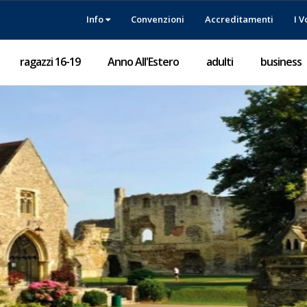
Info
Convenzioni
Accreditamenti
I V
ragazzi 16-19
Anno All'Estero
adulti
business