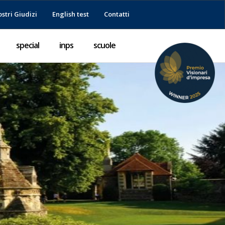
ostri Giudizi
English test
Contatti
special
inps
scuole