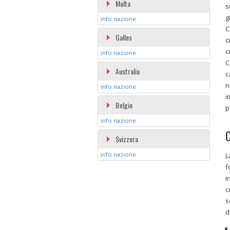
Malta
s
g
info nazione
C
Galles
c
c
info nazione
C
Australia
c
n
info nazione
i
Belgio
p
info nazione
C
Svizzera
info nazione
L
f
i
c
s
d