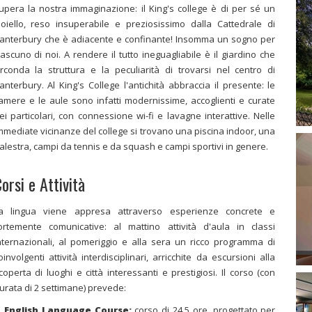
upera la nostra immaginazione: il King's college è di per sé un
ioiello, reso insuperabile e preziosissimo dalla Cattedrale di
anterbury che è adiacente e confinante! Insomma un sogno per
iascuno di noi. A rendere il tutto ineguagliabile è il giardino che
irconda la struttura e la peculiarità di trovarsi nel centro di
anterbury. Al King's College l'antichità abbraccia il presente: le
amere e le aule sono infatti modernissime, accoglienti e curate
ei particolari, con connessione wi-fi e lavagne interattive. Nelle
mmediate vicinanze del college si trovano una piscina indoor, una
alestra, campi da tennis e da squash e campi sportivi in genere.
orsi e Attività
a lingua viene appresa attraverso esperienze concrete e
ortemente comunicative: al mattino attività d'aula in classi
nternazionali, al pomeriggio e alla sera un ricco programma di
oinvolgenti attività interdisciplinari, arricchite da escursioni alla
coperta di luoghi e città interessanti e prestigiosi. Il corso (con
urata di 2 settimane) prevede:
English Language Course:
corso di 24.5 ore, progettato per