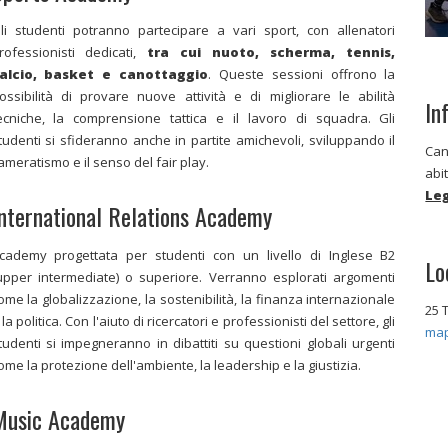
li studenti potranno partecipare a vari sport, con allenatori
rofessionisti dedicati,
tra cui nuoto, scherma, tennis,
alcio, basket e canottaggio
. Queste sessioni offrono la
ossibilità di provare nuove attività e di migliorare le abilità
In
ecniche, la comprensione tattica e il lavoro di squadra. Gli
tudenti si sfideranno anche in partite amichevoli, sviluppando il
Can
ameratismo e il senso del fair play.
abi
Leg
nternational Relations Academy
cademy progettata per studenti con un livello di Inglese B2
Lo
upper intermediate) o superiore. Verranno esplorati argomenti
ome la globalizzazione, la sostenibilità, la finanza internazionale
25 
 la politica. Con l'aiuto di ricercatori e professionisti del settore, gli
ma
tudenti si impegneranno in dibattiti su questioni globali urgenti
ome la protezione dell'ambiente, la leadership e la giustizia.
Music Academy