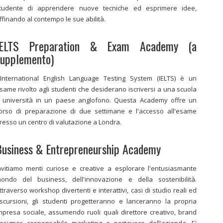
tudente di apprendere nuove tecniche ed esprimere idee,
ffinando al contempo le sue abilità.
IELTS Preparation & Exam Academy (a
supplemento)
'International English Language Testing System (IELTS) è un
same rivolto agli studenti che desiderano iscriversi a una scuola
 università in un paese anglofono. Questa Academy offre un
orso di preparazione di due settimane e l'accesso all'esame
resso un centro di valutazione a Londra.
usiness & Entrepreneurship Academy
nvitiamo menti curiose e creative a esplorare l'entusiasmante
ondo del business, dell'innovazione e della sostenibilità.
ttraverso workshop divertenti e interattivi, casi di studio reali ed
scursioni, gli studenti progetteranno e lanceranno la propria
mpresa sociale, assumendo ruoli quali direttore creativo, brand
esigner, responsabile marketing e portavoce dell'azienda. E'