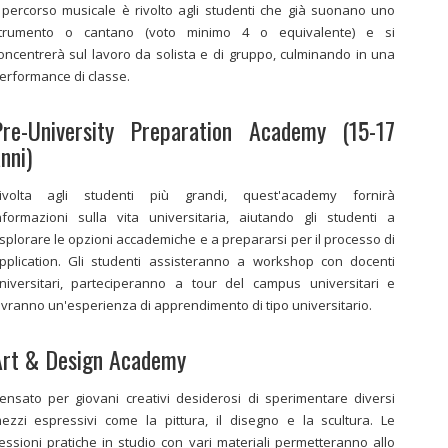
l percorso musicale è rivolto agli studenti che già suonano uno
trumento o cantano (voto minimo 4 o equivalente) e si
oncentrerà sul lavoro da solista e di gruppo, culminando in una
erformance di classe.
Pre-University Preparation Academy (15-17
nni)
ivolta agli studenti più grandi, quest'academy fornirà
nformazioni sulla vita universitaria, aiutando gli studenti a
splorare le opzioni accademiche e a prepararsi per il processo di
pplication. Gli studenti assisteranno a workshop con docenti
niversitari, parteciperanno a tour del campus universitari e
ivranno un'esperienza di apprendimento di tipo universitario.
Art & Design Academy
ensato per giovani creativi desiderosi di sperimentare diversi
ezzi espressivi come la pittura, il disegno e la scultura. Le
essioni pratiche in studio con vari materiali permetteranno allo