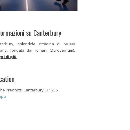
formazioni su Canterbury
terbury, splendida cittadina di 50.000
tanti, fondata dai romani (Durovernum),
gi di più
cation
The Precincts, Canterbury CT1 2ES
ppa