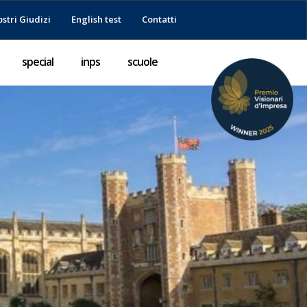
ostri Giudizi
English test
Contatti
special
inps
scuole