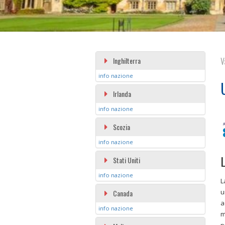
Inghilterra
V
info nazione
Irlanda
info nazione
Scozia
info nazione
L
Stati Uniti
info nazione
u
Canada
a
info nazione
m
p