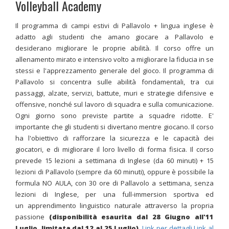
Volleyball Academy
Il programma di campi estivi di Pallavolo + lingua inglese è
adatto agli studenti che amano giocare a Pallavolo e
desiderano migliorare le proprie abilità. Il corso offre un
allenamento mirato e intensivo volto a migliorare la fiducia in se
stessi e l'apprezzamento generale del gioco. Il programma di
Pallavolo si concentra sulle abilità fondamentali, tra cui
passaggi, alzate, servizi, battute, muri e strategie difensive e
offensive, nonché sul lavoro di squadra e sulla comunicazione.
Ogni giorno sono previste partite a squadre ridotte. E'
importante che gli studenti si divertano mentre giocano. Il corso
ha l'obiettivo di rafforzare la sicurezza e le capacità dei
giocatori, e di migliorare il loro livello di forma fisica. Il corso
prevede 15 lezioni a settimana di Inglese (da 60 minuti) + 15
lezioni di Pallavolo (sempre da 60 minuti)
, oppure è possibile la
formula NO AULA, con 30 ore di Pallavolo a settimana
, senza
lezioni di Inglese, per una full-immersion sportiva ed
un apprendimento linguistico naturale attraverso la propria
passione
(disponibilità esaurita dal 28 Giugno all'11
Luglio, limitata dal 12 al 25 Luglio)
.
Link per dettagli
Link al