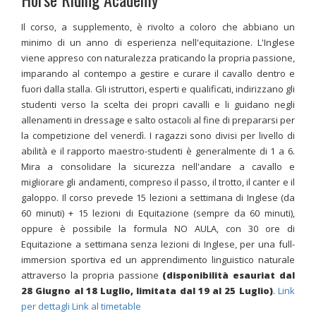
Il corso, a supplemento, è rivolto a coloro che abbiano un
minimo di un anno di esperienza nell'equitazione. L'Inglese
viene appreso con naturalezza praticando la propria passione,
imparando al contempo a gestire e curare il cavallo dentro e
fuori dalla stalla. Gli istruttori, esperti e qualificati, indirizzano gli
studenti verso la scelta dei propri cavalli e li guidano negli
allenamenti in dressage e salto ostacoli al fine di prepararsi per
la competizione del venerdì. I ragazzi sono divisi per livello di
abilità e il rapporto maestro-studenti è generalmente di 1 a 6.
Mira a consolidare la sicurezza nell'andare a cavallo e
migliorare gli andamenti, compreso il passo, il trotto, il canter e il
galoppo. Il corso prevede 15 lezioni a settimana di Inglese (da
60 minuti) + 15 lezioni di Equitazione (sempre da 60 minuti)
,
oppure è possibile la formula NO AULA, con 30 ore di
Equitazione a settimana
senza lezioni di Inglese
, per una full-
immersion sportiva ed un apprendimento linguistico naturale
attraverso la propria passione
(disponibilità esauriat dal
28 Giugno al 18 Luglio, limitata dal 19 al 25 Luglio)
.
Link
per dettagli
Link al timetable