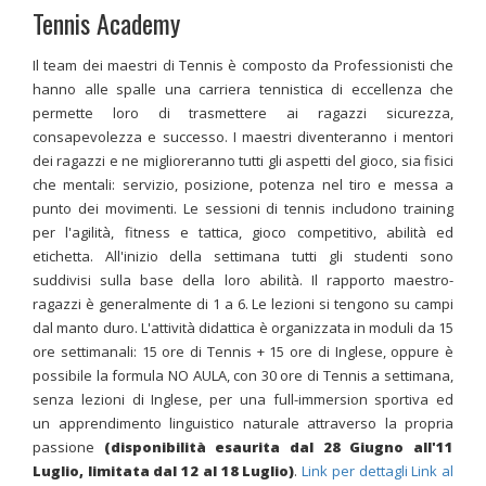
Tennis Academy
Il team dei maestri di Tennis è composto da Professionisti che
hanno alle spalle una carriera tennistica di eccellenza che
permette loro di trasmettere ai ragazzi sicurezza,
consapevolezza e successo. I maestri diventeranno i mentori
dei ragazzi e ne miglioreranno tutti gli aspetti del gioco, sia fisici
che mentali: servizio, posizione, potenza nel tiro e messa a
punto dei movimenti. Le sessioni di tennis includono training
per l'agilità, fitness e tattica, gioco competitivo, abilità ed
etichetta. All'inizio della settimana tutti gli studenti sono
suddivisi sulla base della loro abilità. Il rapporto maestro-
ragazzi è generalmente di 1 a 6. Le lezioni si tengono su campi
dal manto duro.
L'attività didattica è organizzata in moduli da 15
ore settimanali: 15 ore di Tennis + 15 ore di Inglese, oppure è
possibile la formula NO AULA, con 30 ore di Tennis a settimana,
senza lezioni di Inglese, per una full-immersion sportiva ed
un apprendimento linguistico naturale attraverso la propria
passione
(disponibilità esaurita dal 28 Giugno all'11
Luglio, limitata dal 12 al 18 Luglio)
.
Link per dettagli
Link al