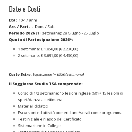
Date e Costi
Età:
10-17 anni
Arr. / Part.
-
Dom. / Sab.
Periodo 2026
(1+ settimane):
28 Giugno - 25 Luglio
Quota di Partecipazione 2026*:
1 settimana: £ 1.858,00 (€ 2.230,00)
2 settimane: £ 3.691,00 (€ 4.430,00)
Costo Extra:
Equitazione (+ £350/settimana)
Il Soggiorno Studio TSA comprende:
Corso di 1/2 settimane: 15 lezioni inglese (60’) + 15 lezioni di
sport/danza a settimana
Materiali didattici
Escursioni ed attività pomeridiane/serali come programma
Test iniziale e rilascio del Certificato
Sistemazione in College
Trattamento di Pensione Completa