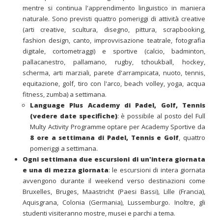
mentre si continua l'apprendimento linguistico in maniera
naturale. Sono previsti quattro pomeriggi di attività creative
(arti creative, scultura, disegno, pittura, scrapbooking,
fashion design, canto, improvvisazione teatrale, fotografia
digitale, cortometraggi) e sportive (calcio, badminton,
pallacanestro, pallamano, rugby, tchoukball, hockey,
scherma, arti marziali, parete d'arrampicata, nuoto, tennis,
equitazione, golf, tiro con l'arco, beach volley, yoga, acqua
fitness, zumba) a settimana.
Language Plus Academy di Padel, Golf, Tennis
(vedere date specifiche)
: è possibile al posto del Full
Multy Activity Programme optare per Academy Sportive da
8 ore a settimana di Padel, Tennis e Golf
, quattro
pomeriggi a settimana.
Ogni settimana
due escursioni di un'intera giornata
e una di mezza giornata
: le escursioni di intera giornata
avvengono durante il weekend verso destinazioni come
Bruxelles, Bruges, Maastricht (Paesi Bassi), Lille (Francia),
Aquisgrana, Colonia (Germania), Lussemburgo. Inoltre, gli
studenti visiteranno mostre, musei e parchi a tema.