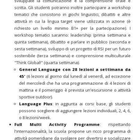
sviluppate la comunicazione e la comprensione orale e
scritta. Gli studenti potranno inoltre partecipare a workshop
tematici che consistono in giochi linguistici, dibattiti e altre
attività in cui la lingua target viene utilizzata in azione (è
richiesto un livello minimo B1+ per la partecipazione). I
workshop tematici saranno: leadership (prima settimana e
quinta settimana), dibattito e parlare in pubblico (seconda e
sesta settimana), sviluppo di un progetto di RSI per un futuro
sostenibile (terza settimana) e comprensione multiculturale
"Think Global!" (quarta settimana).
General Language
con 28 lezioni a settimana da
45'
(6 lezioni al giorno dal lunedì al venerdì, ad eccezione
del mercoledì che ha una programmazione di 4 lezioni di
mattina e il pomeriggio è prevista un'escursione o attività
sportive outdoor).
Language Plus
: in aggiunta ai corsi base, gli studenti
possono scegliere di aggiungere lezioni individuali, 2, 4, 6,
o 8 lezioni/week.
Full Multi Activity Programme
: rispettando
l'internazionalità, la scuola propone un ricco programma di
attività pomeridiane da svolgere per divertirsi e socializzare