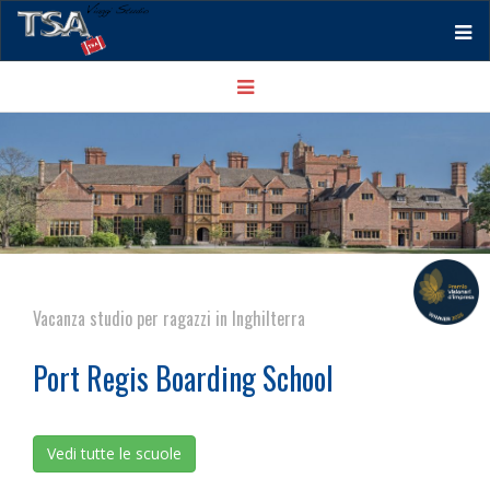
Tog
Toggle
nav
navigation
Vacanza studio per ragazzi in Inghilterra
Port Regis Boarding School
Vedi tutte le scuole