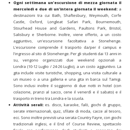
Ogni settimana un'escursione di mezza giornata il
mercoledì e due di un'intera giornata il weekend:
a
destinazioni tra cui Bath, Shaftesbury, Weymouth, Corfe
Castle, Oxford, Longleat Safari Park, Bournemouth,
Stourhead House and Gardens, Paultons Park, Bristol,
Salisbury e Sherborne. Inoltre, viene offerto, a un costo
aggiuntivo, un'escursione facoltativa a Stonehenge.
L'escursione comprende il trasporto da/per il campus e
l'ingresso al sito di Stonehenge. Per gli studenti dai 13 anni in
su, vengono organizzati due weekend opzionali a
Londra (10-12 Luglio / 24-26 Luglio), a un costo aggiuntivo. La
gita include visite turistiche, shopping, una visita culturale a
un museo o a una galleria e una gita in barca sul Tamigi.
Sono inclusi inoltre il soggiorno di due notti in hotel (con
colazione, pranzi al sacco, cene il venerdì e il sabato) e il
trasporto in treno tra Londra e la scuola.
Attività serali:
es. disco, karaoke, falò, giochi di gruppo,
serate internazionali, quiz, sfilate di moda, cacce al tesoro,
ecc. Sono inoltre previsti una serata Country Fayre, con giochi
tradizionali inglesi, e il End of Course Review, spettacolo