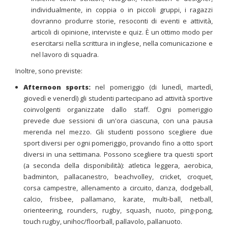
individualmente, in coppia o in piccoli gruppi, i ragazzi
dovranno produrre storie, resoconti di eventi e attività,
articoli di opinione, interviste e quiz. È un ottimo modo per
esercitarsi nella scrittura in inglese, nella comunicazione e
nel lavoro di squadra.
Inoltre, sono previste:
Afternoon sports:
nel pomeriggio (di lunedì, martedì,
giovedì e venerdì) gli studenti partecipano ad attività sportive
coinvolgenti organizzate dallo staff. Ogni pomeriggio
prevede due sessioni di un'ora ciascuna, con una pausa
merenda nel mezzo. Gli studenti possono scegliere due
sport diversi per ogni pomeriggio, provando fino a otto sport
diversi in una settimana. Possono scegliere tra questi sport
(a seconda della disponibilità): atletica leggera, aerobica,
badminton, pallacanestro, beachvolley, cricket, croquet,
corsa campestre, allenamento a circuito, danza, dodgeball,
calcio, frisbee, pallamano, karate, multi-ball, netball,
orienteering, rounders, rugby, squash, nuoto, ping-pong,
touch rugby, unihoc/floorball, pallavolo, pallanuoto.