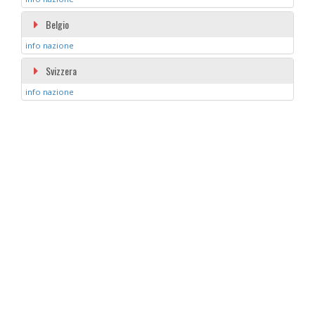
Belgio
info nazione
Svizzera
info nazione