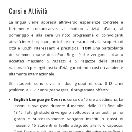
Corsi e Attività
La lingua viene appresa attraverso esperienze concrete e
fortemente comunicative: al mattino attività d'aula, al
pomeriggio e alla sera un ricco programma di coinvolgenti
attività interdisciplinari, arricchite da escursioni alla scoperta di
città e luoghi interessanti e prestigiosi.
TOP!
Una particolarità
del summer course della Port Regis è che vengono soltanto
accettati massimo 5 ragazzi e 5 ragazze della stessa
nazionalità per ogni fascia d’età, garantendo così un ambiente
altamente internazionale.
Gli studenti sono divisi in due gruppi di età: 8-12 anni
(children) e 13-17 anni (teenagers). Il programma offerto:
English Language Course:
corso da 15 ore a settimana. Le
lezioni si svolgono durante il mattino, dalle 9.30 fino alle
13.15. Tutti gli studenti vengono sottoposti a un test il primo
giorno e successivamente vengono inseriti in classi di
massimo 16 studenti di livello adeguato alle loro capacità.
Ogni fascia d'età ha un programma didattico specifico: i