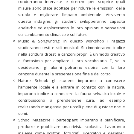
condurranno interviste e ricerche per scoprire quali
misure sono state adottate per ridurre le emissioni della
scuola e migliorare l’impatto ambientale. Attraverso
questa indagine, gli studenti svilupperanno capacità
analitiche ed esploreranno le loro opinioni e sensazioni
sul cambiamento climatico e sul futuro.
Music & Songwriting: in questo workshop i ragazzi
studieranno testi e stili musicali. Si cimenteranno inoltre
nella scrittura di testi e canzoni propri. È un modo creativo
e fantasioso per ampliare il loro vocabolario. E, se lo
desiderano, gli alunni potranno esibirsi con la loro
canzone durante la presentazione finale del corso.
Nature School: gli studenti imparano a conoscere
l'ambiente locale e a entrare in contatto con la natura.
Imparano inoltre a conoscere la fauna selvatica locale e
contribuiscono a prendersene cura, ad esempio
realizzando mangiatoie per uccelli piene di gustose noci e
semi.
School Magazine: i partecipanti imparano a pianificare,
produrre e pubblicare una rivista scolastica. Lavorando
insieme come scrittori, fotografi, ricercatori e designer,