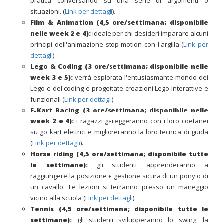
pratica conversando su una serie di argomenti o
situazioni. (
Link per dettagli
).
Film & Animation (4,5 ore/settimana; disponibile
nelle week 2 e 4):
ideale per chi desideri imparare alcuni
principi dell'animazione stop motion con l'argilla (
Link per
dettagli
).
Lego & Coding
(3 ore/settimana; disponibile nelle
week 3 e 5)
:
verrà esplorata l'entusiasmante mondo dei
Lego e del coding e progettate creazioni Lego interattive e
funzionali (
Link per dettagli
).
E-Kart Racing (3 ore/settimana; disponibile nelle
week 2 e 4):
i ragazzi gareggeranno con i loro coetanei
su go kart elettrici e miglioreranno la loro tecnica di guida
(
Link per dettagli
).
Horse riding
(
4,5 ore/settimana;
disponibile tutte
le settimane
)
:
gli studenti apprenderanno a
raggiungere la posizione e gestione sicura di un pony o di
un cavallo. Le lezioni si terranno presso un maneggio
vicino alla scuola (
Link per dettagli
).
Tennis
(
4,5 ore/settimana;
disponibile tutte le
settimane
)
:
gli studenti svilupperanno lo swing, la