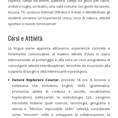
coperta, campi da tennis, palestra, campi da gioco per calcio,
cricket e rugby, un teatro, una sala comune con giochi da tavolo,
musica, TV, accesso internet (filtrato) e e-mail. A Windlesham gli
studenti vivranno un'esperienza unica, ricca di natura, attività
sportive e nuove conoscenze!
Corsi e Attività
La lingua viene appresa attraverso esperienze concrete e
fortemente comunicative: al mattino attività d'aula in classi
internazionali; al pomeriggio e alla sera un ricco programma di
coinvolgenti attività interdisciplinari, arricchite da escursioni alla
scoperta di luoghi e città interessanti e prestigiosi.
Future Explorers Course:
prevede 18 ore di lezione a
settimana che includono English Skills (grammatica,
pronuncia, abilità di scrittura e ascolto, vocabolario),
Explorations (utilizzando la metodologia CLIL, vengono
introdotte materie quali scienze, tecnologia, geografia e
storia) e "Mission Impossible Skills" (attività considerate
come “missioni” volte a sviluppare la collaborazione, la