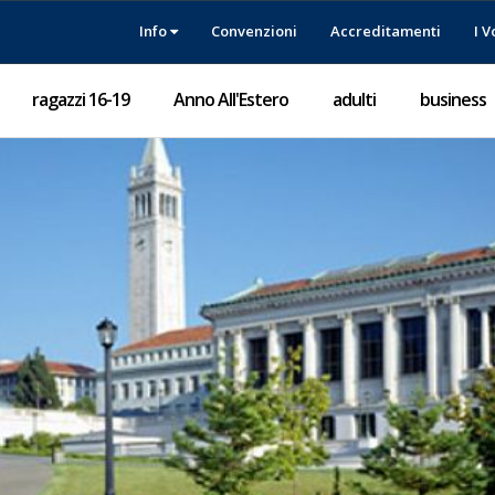
Info
Convenzioni
Accreditamenti
I V
ragazzi 16-19
Anno All'Estero
adulti
business