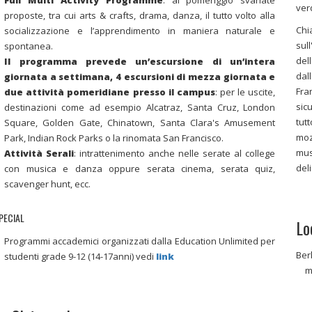
Full Multi Activity Programme
: al pomeriggio svariate
ver
proposte, tra cui arts & crafts, drama, danza, il tutto volto alla
Chi
socializzazione e l’apprendimento in maniera naturale e
su
spontanea.
de
Il programma prevede un’escursione di un’intera
dal
giornata a settimana, 4 escursioni di mezza giornata e
Fra
due attività
pomeridiane presso il campus
: per le uscite,
sic
destinazioni come ad esempio Alcatraz, Santa Cruz, London
tut
Square, Golden Gate, Chinatown, Santa Clara's Amusement
moz
Park, Indian Rock Parks o la rinomata San Francisco.
mus
Attività Serali
: intrattenimento anche nelle serate al college
deli
con musica e danza oppure serata cinema, serata quiz,
scavenger hunt, ecc.
PECIAL
Lo
Programmi accademici organizzati dalla Education Unlimited per
Ber
studenti grade 9-12 (14-17anni) vedi
link
m