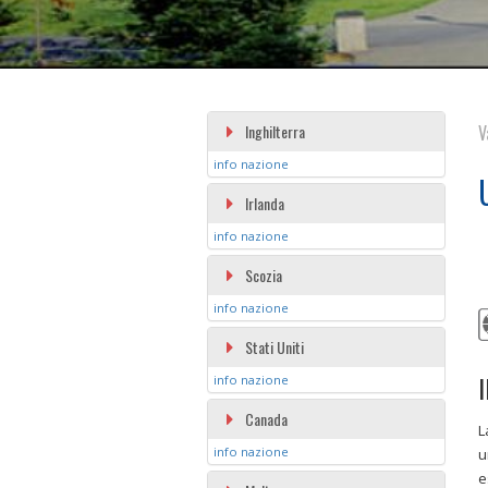
Inghilterra
V
info nazione
Irlanda
info nazione
Scozia
info nazione
Stati Uniti
I
info nazione
Canada
L
info nazione
u
e