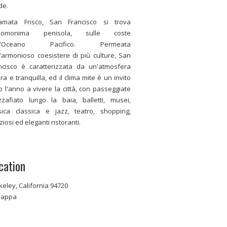
de.
amata Frisco, San Francisco si trova
ll'omonima penisola, sulle coste
ll'Oceano Pacifico. Permeata
l'armonioso coesistere di più culture, San
ncisco è caratterizzata da un'atmosfera
ura e tranquilla, ed il clima mite è un invito
to l'anno a vivere la città, con passeggiate
zafiato lungo la baia, balletti, musei,
ica classica e jazz, teatro, shopping,
ziosi ed eleganti ristoranti.
cation
keley, California 94720
appa