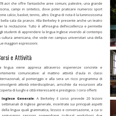
78 acri che offre fantastiche aree comuni, palestre, una grande
iscina, campi in sintetico, dove poter praticare numerosi sport
ome calcio, basket, tennis, altro. Degna di nota è la luminosissima
 bella sala da pranzo. Alla Berkeley è presente anche un teatro
er la recitazione. Tutto è all’insegna dell’eccellenza e permette
gli studenti di apprendere la lingua Inglese vivendo al contempo
a cultura americana, che vede nei campus universitari una della
ue maggiori espressioni.
orsi e Attività
a lingua viene appresa attraverso esperienze concrete e
ortemente comunicative: al mattino attività d'aula in classi
nternazionali, al pomeriggio e alla sera un ricco programma di
oinvolgenti attività interdisciplinari, arricchite da escursioni alla
coperta di luoghi e città interessanti e prestigiosi. I corsi offerti:
Inglese Generale
: A Berkeley il corso prevede 20 lezioni
settimanali di Inglese generale, incentrate sui principali aspetti
della lingua quali grammatica, lessico e conversazione, a cui si
aggiungono sessioni pomeridiane (cultural workshop) due