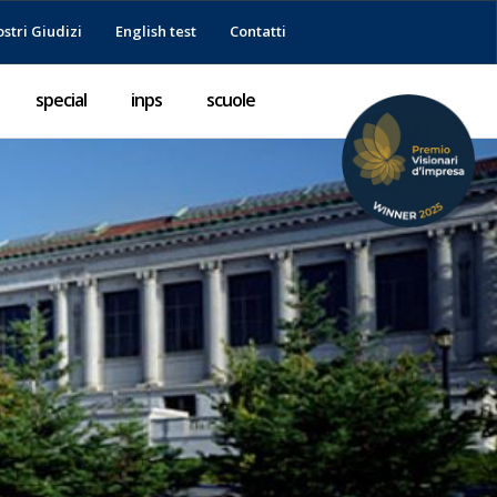
ostri Giudizi
English test
Contatti
special
inps
scuole