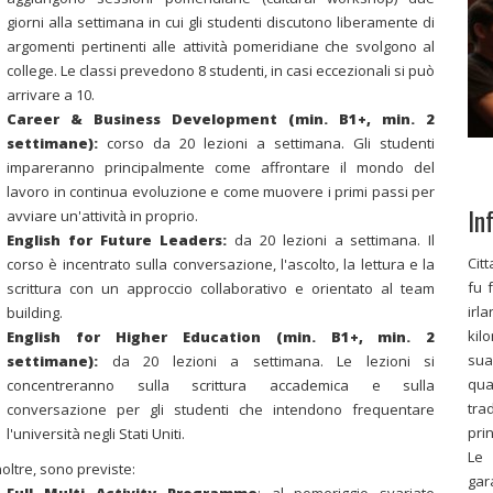
giorni alla settimana in cui gli studenti discutono liberamente di
argomenti pertinenti alle attività pomeridiane che svolgono al
college. Le classi prevedono 8 studenti, in casi eccezionali si può
arrivare a 10.
Career & Business Development (min. B1+, min. 2
settimane):
corso da 20 lezioni a settimana. Gli studenti
impareranno principalmente come affrontare il mondo del
lavoro in continua evoluzione e come muovere i primi passi per
In
avviare un'attività in proprio.
English for Future Leaders:
da 20 lezioni a settimana. Il
Cit
corso è incentrato sulla conversazione, l'ascolto, la lettura e la
fu 
scrittura con un approccio collaborativo e orientato al team
irl
building.
kil
English for Higher Education (min. B1+, min. 2
sua
settimane):
da 20 lezioni a settimana. Le lezioni si
qua
concentreranno sulla scrittura accademica e sulla
tra
conversazione per gli studenti che intendono frequentare
pri
l'università negli Stati Uniti.
Le
noltre, sono previste:
gar