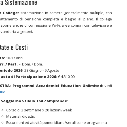
a Sistemazione
n College:
sistemazione in camere generalmente multiple, con
rattamento di pensione completa e bagno al piano. Il college
ispone anche di connessione Wi-Fi, aree comuni con televisore e
avanderia a gettoni.
ate e Costi
tà:
10-17 anni
rr. / Part.
- Dom. / Dom.
eriodo 2026
:
28 Giugno - 9 Agosto
uota di Partecipazione 2026:
€ 4.310,00
XTRA: Programmi Accademici Education Unlimited
: vedi
ink
l Soggiorno Studio TSA comprende:
Corso di 2 settimane x 20 lezioni/week
Materiali didattici
Escursioni ed attività pomeridiane/serali come programma