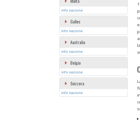
Malta
1
info nazione
p
c
Galles
e
info nazione
p
a
Australia
l
info nazione
s
Belgio
C
info nazione
L
Svizzera
f
info nazione
i
c
s