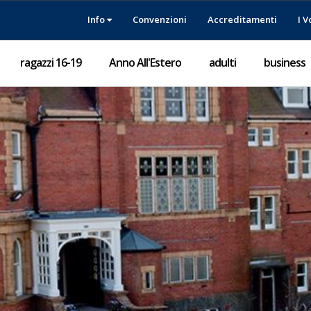
Info
Convenzioni
Accreditamenti
I V
ragazzi 16-19
Anno All'Estero
adulti
business