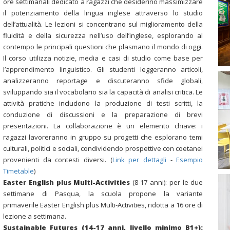
ore settimanali dedicato a ragazzi che desiderino massimizzare
il potenziamento della lingua inglese attraverso lo
studio
dell’attualità. L
e lezioni si concentrano sul miglioramento della
fluidità
e della
sicurezza nell’uso dell’inglese
, esplorando al
contempo le principali questioni che plasmano il mondo di oggi.
Il corso utilizza
notizie, media e casi di studio
come base per
l’apprendimento linguistico. Gli studenti leggeranno articoli,
analizzeranno reportage e discuteranno sfide globali,
sviluppando sia il vocabolario sia la capacità di analisi critica. Le
attività pratiche includono la
produzione di testi scritti
, la
conduzione di discussioni
e la
preparazione di brevi
presentazioni
. La
collaborazione
è un elemento chiave: i
ragazzi lavoreranno in gruppo su progetti che esplorano temi
culturali, politici e sociali
, condividendo prospettive con coetanei
provenienti da contesti diversi. (
Link per dettagli
-
Esempio
Timetable
)
Easter English plus Multi-Activities
(8-17 anni): per le due
settimane di Pasqua, la scuola propone la variante
primaverile Easter English plus Multi-Activities, ridotta a 16 ore di
lezione a settimana.
Sustainable Futures
(14-17 anni, livello minimo B1+):