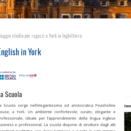
iaggio studio per ragazzi a York in Inghilterra
English in York
a Scuola
a Scuola sorge nell’elegantissima ed aristocratica Peasholme
Imm
ouse, a York. Un ambiente confortevole, curato, elegante e
rofessionale, ideale per l’apprendimento della lingua inglese
usiness e professional. La scuola dispone di strutture dagli alti
tandard qualitativi, con classi luminose e curate in ogni minimo