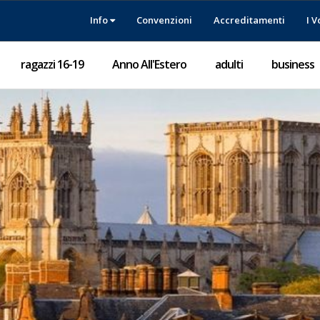
Info
Convenzioni
Accreditamenti
I V
ragazzi 16-19
Anno All'Estero
adulti
business