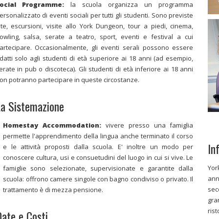
ocial Programme:
la scuola organizza un programma
ersonalizzato di eventi sociali per tutti gli studenti. Sono previste
ite, escursioni, visite allo York Dungeon, tour a piedi, cinema,
owling, salsa, serate a teatro, sport, eventi e festival a cui
artecipare. Occasionalmente, gli eventi serali possono essere
datti solo agli studenti di età superiore ai 18 anni (ad esempio,
erate in pub o discoteca). Gli studenti di età inferiore ai 18 anni
on potranno partecipare in queste circostanze.
a Sistemazione
Homestay Accommodation:
vivere presso una famiglia
permette l'apprendimento della lingua anche terminato il corso
In
e le attività proposti dalla scuola. E' inoltre un modo per
conoscere cultura, usi e consuetudini del luogo in cui si vive. Le
Yor
famiglie sono selezionate, supervisionate e garantite dalla
ann
scuola: offrono camere singole con bagno condiviso o privato. Il
sec
trattamento è di mezza pensione.
gra
ris
ate e Costi