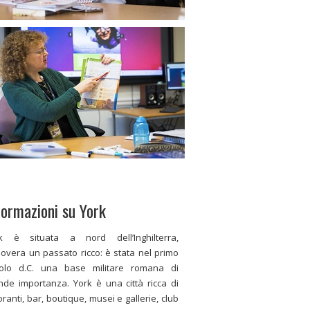
formazioni su York
k è situata a nord dell’Inghilterra,
overa un passato ricco: è stata nel primo
olo d.C. una base militare romana di
nde importanza. York è una città ricca di
toranti, bar, boutique, musei e gallerie, club