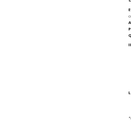
E
c
A
P
Q
I
L
*