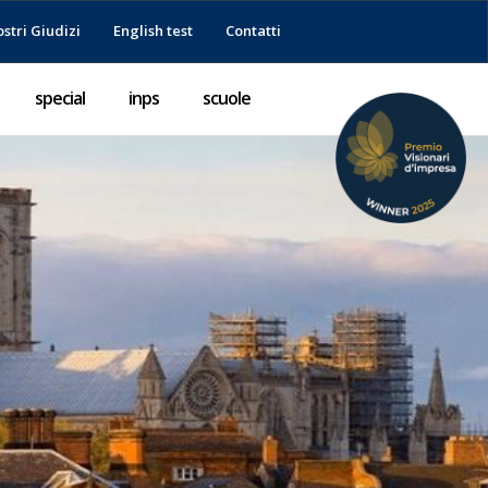
ostri Giudizi
English test
Contatti
special
inps
scuole