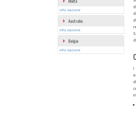
Malta
d
info nazione
d
d
Australia
r
info nazione
S
d
Belgio
info nazione
C
I
e
d
c
m