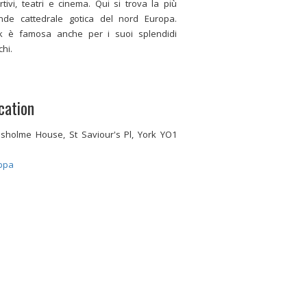
rtivi, teatri e cinema. Qui si trova la più
nde cattedrale gotica del nord Europa.
k è famosa anche per i suoi splendidi
chi.
cation
sholme House, St Saviour's Pl, York YO1
ppa