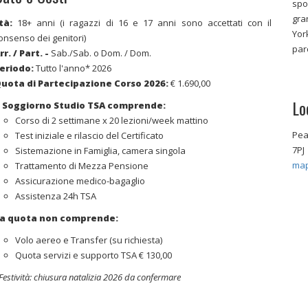
spo
gra
tà:
18+ anni (i ragazzi di 16 e 17 anni sono accettati con il
Yor
onsenso dei genitori)
par
rr. / Part. -
Sab./Sab. o Dom. / Dom.
eriodo:
Tutto l'anno* 2026
uota di Partecipazione Corso 2026:
€ 1.690,00
Lo
l Soggiorno Studio TSA comprende:
Corso di 2 settimane x 20 lezioni/week mattino
Pea
Test iniziale e rilascio del Certificato
7PJ
Sistemazione in Famiglia, camera singola
ma
Trattamento di Mezza Pensione
Assicurazione medico-bagaglio
Assistenza 24h TSA
a quota non comprende:
Volo aereo e Transfer (su richiesta)
Quota servizi e supporto TSA € 130,00
Festività: chiusura natalizia 2026 da confermare