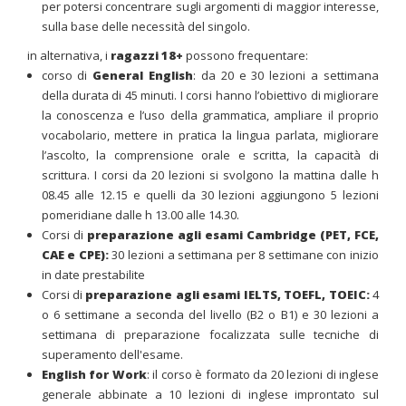
per potersi concentrare sugli argomenti di maggior interesse,
sulla base delle necessità del singolo.
in alternativa, i
ragazzi 18+
possono frequentare:
corso di
General English
: da 20 e 30 lezioni a settimana
della durata di 45 minuti. I corsi hanno l’obiettivo di migliorare
la conoscenza e l’uso della grammatica, ampliare il proprio
vocabolario, mettere in pratica la lingua parlata, migliorare
l’ascolto, la comprensione orale e scritta, la capacità di
scrittura. I corsi da 20 lezioni si svolgono la mattina dalle h
08.45 alle 12.15 e quelli da 30 lezioni aggiungono 5 lezioni
pomeridiane dalle h 13.00 alle 14.30.
Corsi di
preparazione agli esami Cambridge (PET, FCE,
CAE e CPE):
30 lezioni a settimana per 8 settimane con inizio
in date prestabilite
Corsi di
preparazione agli esami
IELTS
, TOEFL, TOEIC:
4
o 6 settimane a seconda del livello (B2 o B1) e 30 lezioni a
settimana di preparazione focalizzata sulle tecniche di
superamento dell'esame.
English for Work
: il corso è formato da 20 lezioni di inglese
generale abbinate a 10 lezioni di inglese improntato sul