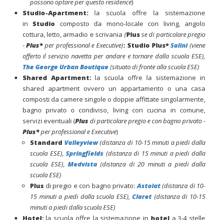
possono optare per questo residence
)
Studio-Apartment:
l
a scuola offre la sistemazione
in
S
tu
di
o
composto da
mono-locale con living, angolo
cottura, letto, armadio e scrivania
(
Plus
se di particolare pregio
-
Plus*
per professional e Executive)
: Studio Plus*
Salini
(viene
offerto il servizio navetta per andare e tornare dalla scuola ESE),
The George Urban Boutique
(situato di fronte alla scuola ESE)
Shared Apartment:
la scuola offre la sistemazione in
shared apartment ovvero un appartamento o una casa
composti da camere singole o doppie affittate singolarmente,
bagno privato o condiviso, living con cucina in comune,
servizi eventuali (
Plus
di particolare pregio e con bagno privato -
Plus*
per professional e Executive
)
Standard
Valleyview
(
distanza di 10-15 minuti a piedi dalla
scuola ESE),
Springfields
(distanza di 15 minuti a piedi dalla
scuola ESE),
Medvista
(distanza di 20 minuti a piedi dalla
scuola ESE)
Plus
di pregio e con bagno privato:
Astolat
(
distanza di 10-
15 minuti a piedi dalla scuola ESE)
,
Claret
(
distanza di 10-15
minuti a piedi dalla scuola ESE)
Hotel:
la scuola offre la sistemazione in
hotel
a 3-4 stelle