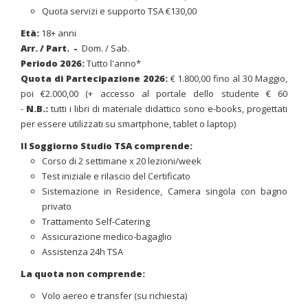
Quota servizi e supporto TSA €130,00
Età:
18+ anni
Arr. / Part.
-
Dom. / Sab.
Periodo 2026
:
Tutto l'anno*
Quota di Partecipazione 2026:
€ 1.800,00 fino al 30 Maggio,
poi €2.000,00 (+ accesso al portale dello studente € 60
-
N.B.:
tutti i libri di materiale didattico sono e-books, progettati
per essere utilizzati su smartphone, tablet o laptop)
Il Soggiorno Studio TSA comprende:
Corso di 2 settimane x 20 lezioni/week
Test iniziale e rilascio del Certificato
Sistemazione in Residence, Camera singola con bagno
privato
Trattamento Self-Catering
Assicurazione medico-bagaglio
Assistenza 24h TSA
La quota non comprende:
Volo aereo e transfer (su richiesta)