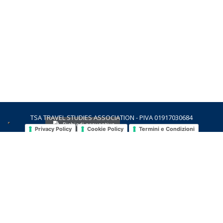
TSA TRAVEL STUDIES ASSOCIATION - PIVA 01917030684
Richiedi preventivo
Privacy Policy
Cookie Policy
Termini e Condizioni
contatti
richieste
cataloghi