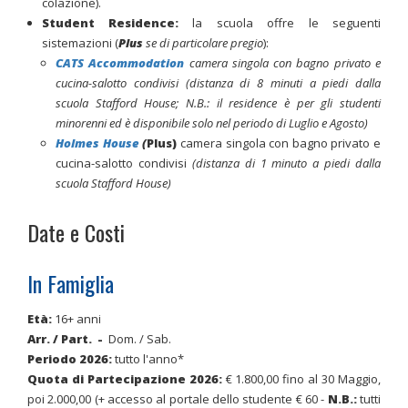
colazione).
Student Residence:
la scuola offre le seguenti
sistemazioni (
Plus
se di particolare pregio
):
CATS Accommodation
camera singola con bagno privato e
cucina-salotto condivisi
(
distanza di 8 minuti a piedi dalla
scuola Stafford House; N.B.: il residence è per gli studenti
minorenni ed è disponibile solo nel periodo di Luglio e Agosto)
Holmes House
(
Plus)
camera singola con bagno privato e
cucina-salotto condivisi
(
distanza di 1 minuto a piedi dalla
scuola Stafford House)
Date e Costi
In Famiglia
Età:
16+ anni
Arr. / Part.
-
Dom. / Sab.
Periodo 2026
:
tutto l'anno*
Quota di Partecipazione 2026:
€ 1.800,00 fino al 30 Maggio,
poi 2.000,00 (+ accesso al portale dello studente € 60 -
N.B.:
tutti