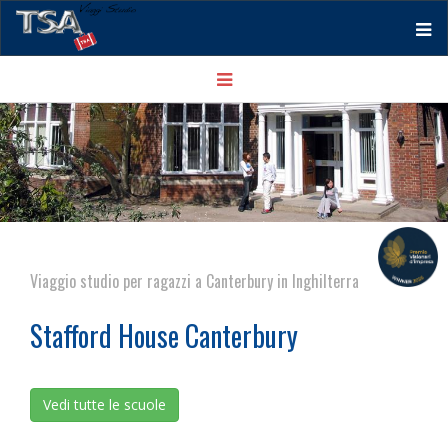
Tog
Toggle
nav
navigation
Viaggio studio per ragazzi a Canterbury in Inghilterra
Stafford House Canterbury
Vedi tutte le scuole