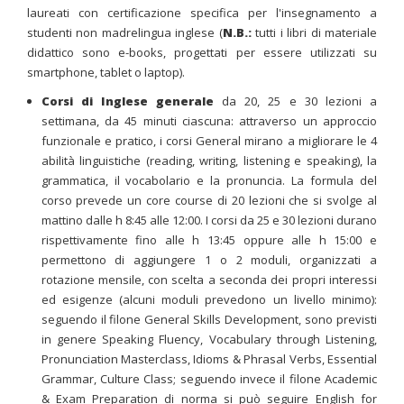
laureati con certificazione specifica per l'insegnamento a
studenti non madrelingua inglese (
N.B.:
tutti i libri di materiale
didattico sono e-books, progettati per essere utilizzati su
smartphone, tablet o laptop).
Corsi di Inglese generale
da 20, 25 e 30 lezioni a
settimana, da 45 minuti ciascuna: attraverso un approccio
funzionale e pratico, i corsi General mirano a migliorare le 4
abilità linguistiche (reading, writing, listening e speaking), la
grammatica, il vocabolario e la pronuncia. La formula del
corso prevede un core course di 20 lezioni che si svolge al
mattino dalle h 8:45 alle 12:00. I corsi da 25 e 30 lezioni durano
rispettivamente fino alle h 13:45 oppure alle h 15:00 e
permettono di aggiungere 1 o 2 moduli, organizzati a
rotazione mensile, con scelta a seconda dei propri interessi
ed esigenze (alcuni moduli prevedono un livello minimo):
seguendo il filone General Skills Development, sono previsti
in genere Speaking Fluency, Vocabulary through Listening,
Pronunciation Masterclass, Idioms & Phrasal Verbs, Essential
Grammar, Culture Class; seguendo invece il filone Academic
& Exam Preparation di norma si può seguire English for