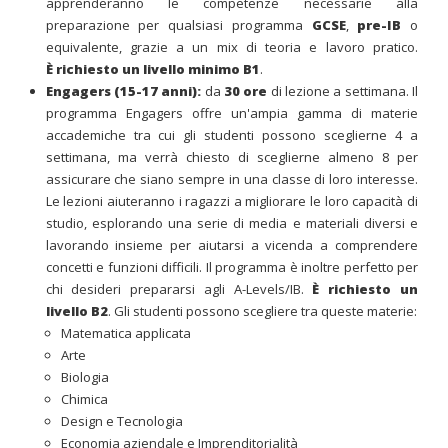
apprenderanno le competenze necessarie alla
preparazione per qualsiasi programma
GCSE
,
pre-IB
o
equivalente, grazie a un mix di teoria e lavoro pratico.
È richiesto un livello minimo B1
.
Engagers (15-17 anni):
da
30 ore
di lezione a settimana. Il
programma Engagers offre un'ampia gamma di materie
accademiche tra cui gli studenti possono sceglierne 4 a
settimana, ma verrà chiesto di sceglierne almeno 8 per
assicurare che siano sempre in una classe di loro interesse.
Le lezioni aiuteranno i ragazzi a migliorare le loro capacità di
studio, esplorando una serie di media e materiali diversi e
lavorando insieme per aiutarsi a vicenda a comprendere
concetti e funzioni difficili. Il programma è inoltre perfetto per
chi desideri prepararsi agli A-Levels/IB.
È
richiesto un
livello B2
. Gli studenti possono scegliere tra queste materie:
Matematica applicata
Arte
Biologia
Chimica
Design e Tecnologia
Economia aziendale e Imprenditorialità