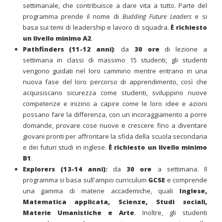
settimanale, che contribuisce a dare vita a tutto. Parte del
programma prende il nome di
Budding Future Leaders
e si
basa sui temi di leadership e lavoro di squadra.
È richiesto
un livello minimo A2
.
Pathfinders (11-12 anni)
: da
30 ore
di lezione a
settimana in classi di massimo 15 studenti, gli studenti
vengono guidati nel loro cammino mentre entrano in una
nuova fase del loro percorso di apprendimento, così che
acquisiscano sicurezza come studenti, sviluppino nuove
competenze e inizino a capire come le loro idee e azioni
possano fare la differenza, con un incoraggiamento a porre
domande, provare cose nuove e crescere fino a diventare
giovani pronti per affrontare la sfida della scuola secondaria
e dei futuri studi in inglese.
È richiesto un livello minimo
B1
.
Explorers (13-14 anni):
da
30 ore
a settimana. Il
programma si basa sull'ampio curriculum
GCSE
e comprende
una gamma di materie accademiche, quali
I
nglese,
Matematica applicata, Scienze, Studi sociali,
Materie Umanistiche e Arte
. Inoltre, gli studenti