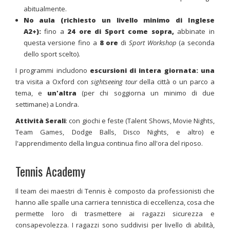
abitualmente.
No aula
(richiesto un livello minimo di Inglese
A2+)
:
fino a
24
ore di Sport come sopra,
abbinate in
questa versione fino a
8 ore
di
Sport Workshop
(a seconda
dello sport scelto).
I programmi includono
escursioni di intera giornata: una
tra visita a Oxford con
sightseeing tour
della città o un parco a
tema, e
un'altra
(per chi soggiorna un minimo di due
settimane) a Londra.
Attività Serali
: con giochi e feste (Talent Shows, Movie Nights,
Team Games, Dodge Balls, Disco Nights, e altro) e
l'apprendimento della lingua continua fino all'ora del riposo.
Tennis Academy
Il team dei maestri di Tennis è composto da professionisti che
hanno alle spalle una carriera tennistica di eccellenza, cosa che
permette loro di trasmettere ai ragazzi sicurezza e
consapevolezza. I ragazzi sono suddivisi per livello di abilità,