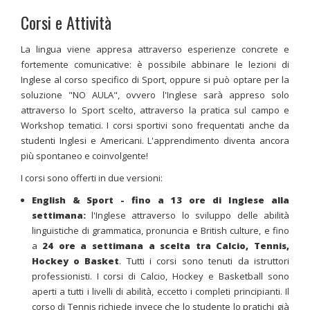
Corsi e Attività
La lingua viene appresa attraverso esperienze concrete e
fortemente comunicative: è possibile abbinare le lezioni di
Inglese al corso specifico di Sport, oppure si può optare per la
soluzione "NO AULA", ovvero l'Inglese sarà appreso solo
attraverso lo Sport scelto, attraverso la pratica sul campo e
Workshop tematici.
I corsi sportivi sono frequentati anche da
studenti Inglesi e Americani.
L'apprendimento diventa ancora
più spontaneo e coinvolgente!
I corsi sono offerti in due versioni:
English & Sport - fino a 13 ore di Inglese alla
settimana:
l'Inglese attraverso lo sviluppo delle abilità
linguistiche di grammatica, pronuncia e British culture, e fino
a
24 ore a settimana a scelta tra Calcio, Tennis,
Hockey o Basket
. Tutti i corsi sono tenuti da istruttori
professionisti. I corsi di Calcio, Hockey e Basketball sono
aperti a tutti i livelli di abilità, eccetto i completi principianti. Il
corso di Tennis richiede invece che lo studente lo pratichi già