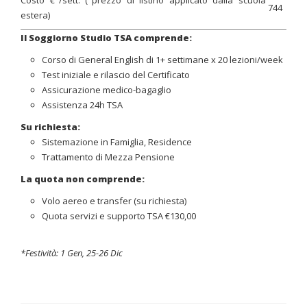
Costo €°/sett. (°prezzo di listino applicato dalla scuola
744
estera)
Il Soggiorno Studio TSA comprende:
Corso di General English di 1+ settimane x 20 lezioni/week
Test iniziale e rilascio del Certificato
Assicurazione medico-bagaglio
Assistenza 24h TSA
Su richiesta:
Sistemazione in Famiglia, Residence
Trattamento di Mezza Pensione
La quota non comprende:
Volo aereo e transfer (su richiesta)
Quota servizi e supporto TSA €130,00
*Festività: 1 Gen, 25-26 Dic