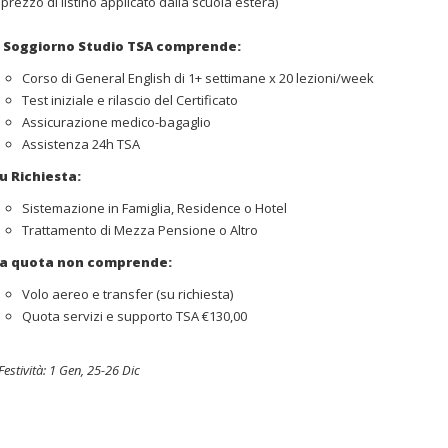
°prezzo di listino applicato dalla scuola estera)
l Soggiorno Studio TSA comprende:
Corso di General English di 1+ settimane x 20 lezioni/week
Test iniziale e rilascio del Certificato
Assicurazione medico-bagaglio
Assistenza 24h TSA
u Richiesta:
Sistemazione in Famiglia, Residence o Hotel
Trattamento di Mezza Pensione o Altro
a quota non comprende:
Volo aereo e transfer (su richiesta)
Quota servizi e supporto TSA €130,00
Festività: 1 Gen, 25-26 Dic