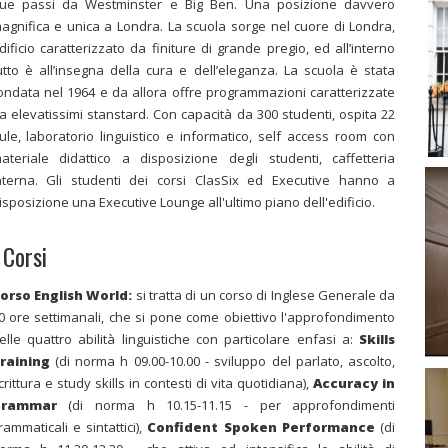
ue passi da Westminster e Big Ben. Una posizione davvero
agnifica e unica a Londra. La scuola sorge nel cuore di Londra,
dificio caratterizzato da finiture di grande pregio, ed all’interno
utto è all’insegna della cura e dell’eleganza. La scuola è stata
ondata nel 1964 e da allora offre programmazioni caratterizzate
a elevatissimi stanstard. Con capacità da 300 studenti, ospita 22
ule, laboratorio linguistico e informatico, self access room con
ateriale didattico a disposizione degli studenti, caffetteria
nterna. Gli studenti dei corsi ClasSix ed Executive hanno a
isposizione una Executive Lounge all'ultimo piano dell'edificio.
 Corsi
orso English World:
si tratta di un corso di Inglese Generale da
0 ore settimanali, che si pone come obiettivo l'approfondimento
elle quattro abilità linguistiche con particolare enfasi a:
Skills
raining
(di norma h 09.00-10.00 - sviluppo del parlato, ascolto,
crittura e study skills in contesti di vita quotidiana),
Accuracy in
rammar
(di norma h 10.15-11.15 - per approfondimenti
rammaticali e sintattici),
Confident Spoken Performance
(di