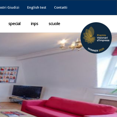
ostri Giudizi
English test
Contatti
special
inps
scuole