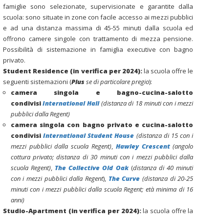
famiglie sono selezionate, supervisionate e garantite dalla
scuola: sono situate in zone con facile accesso ai mezzi pubblici
e ad una distanza massima di 45-55 minuti dalla scuola ed
offrono camere singole con trattamento di mezza pensione.
Possibilità di sistemazione in famiglia executive con bagno
privato.
Student Residence
(in verifica per 2024)
:
la scuola offre le
seguenti sistemazioni (
Plus
se di particolare pregio
):
camera singola e bagno-cucina-salotto
condivisi
International Hall
(distanza di 18 minuti con i mezzi
pubblici dalla Regent)
camera singola con bagno privato e cucina-salotto
condivisi
International Student House
(
distanza di 15 con i
mezzi pubblici dalla
scuola Regent)
,
Hawley Crescent
(angolo
cottura privato;
distanza di 30 minuti con i mezzi pubblici dalla
scuola Regent
)
,
The Collective Old Oak
(
distanza di 40 minuti
con i mezzi pubblici dalla Regent
),
The Curve
(
distanza di 20-25
minuti con i mezzi pubblici dalla scuola Regent; età minima di 16
anni)
Studio-Apartment
(in verifica per 2024)
:
la scuola offre la