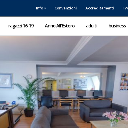
Info
Convenzioni
Accreditamenti
I V
ragazzi 16-19
Anno All'Estero
adulti
business