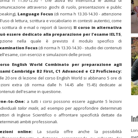
orma h 11.30-12.30 - che attiva ed intensifica le abilità di
omunicazione attraverso giochi di ruolo, presentazioni e public
peaking),
Language Focus
(di norma h 13.30-14.30 - attenzione
ll'uso di lettura, scrittura e vocabolario in contesti autentici, come
a scrittura di e-mail o report di lavoro).
Il corso in alternativa
uò essere dedicato alla preparazione per
l'esame IELTS
,
pzione nella quale è previsto il modulo specifico di
xamination Focus
(di norma h 13.30-14.30 - studio dei contenuti
ell'esame, con esercizi e simulazioni delle prove).
orso English World Combinato per preparazione agli
sami Cambridge B2 First, C1 Advanced e C2 Proficiency:
lle
20 ore di lezione del corso English World si abbinano 5 ore di
ezioni extra (di norma dalle h 14.45 alle 15.45) dedicate ai
ontenuti dell'esame in questione.
ne-to-One:
a tutti i corsi possono essere aggiunte 5
lezioni
ndividuali
tailor made
, ad esempio per approfondire determinati
ettori di Inglese Scientifico o affrontare specificità dettate da
In
eterminati ambiti professionali.
Lon
ezioni online:
La scuola offre anche la possibilità
met