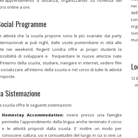
ell'apprendimento a distanza, organizzando su richiesta dei
nei
orsi online a ore.
del
Lon
Social Programme
org
suo
e attività che la scuola propone sono le più svariate: dai party
mus
nternazionali ai pub night, dalle uscite pomeridiane in città alle
ite nei weekend. Regent Londra offre ai propri studenti la
ossibilità di sviluppare e frequentare le nuove amicizie nate
ll'interno della scuola, studiare, navigare in internet, vedere film
Lo
 socializzare all'interno della scuola e nel corso di tutte le attività
roposte.
12 
m
a Sistemazione
a scuola offre le seguenti sistemazioni:
Homestay Accommodation:
vivere presso una famiglia
permette l'apprendimento della lingua anche terminato il corso
e le attività proposti dalla scuola. E' inoltre un modo per
conoscere cultura, usi e consuetudini del luogo in cui si vive. Le