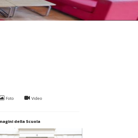
Foto
Video
agini della Scuola