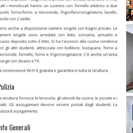
utti i monolocali hanno un cucinino con fornello elettrico a due
uochi, forno/forno a microonde, frigorifero/congelatore, lavello,
avolo con 2 sedie.
ono anche a disposizione camere singole con bagno privato. Le
amere singole sono arredate con letto, scrivania, armadio e
pazio deposito sotto il letto. Si ha l'accesso alla cucina condivisa
on gli altri studenti, attrezzata con bollitore, tostapane, forno a
icroonde, fornello, forno e frigo/congelatore. C'è anche un'area
ounge con divano e TV.
a connessione Wi-Fi è gratuita e garantita in tutta la struttura.
ulizia
a struttura fornisce le lenzuola, gli utensili da cucina, le posate e i
iatti. Gli asciugamani devono essere portati dagli studenti. La
ulizia è a pagamento.
nfo Generali