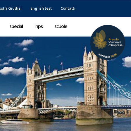
ostri Giudizi
English test
Contatti
special
inps
scuole