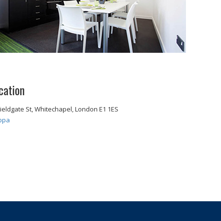
cation
Fieldgate St, Whitechapel, London E1 1ES
ppa