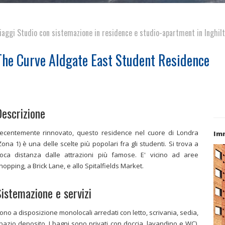
iaggi Studio con sistemazione in residence e studio-apartment in Inghilt
The Curve Aldgate East Student Residence
escrizione
ecentemente rinnovato, questo residence nel cuore di Londra
Im
Zona 1) è una delle scelte più popolari fra gli studenti. Si trova a
oca distanza dalle attrazioni più famose. E' vicino ad aree
hopping, a Brick Lane, e allo Spitalfields Market.
istemazione e servizi
ono a disposizione monolocali arredati con letto, scrivania, sedia,
pazio deposito. I bagni sono privati con doccia, lavandino e WC).