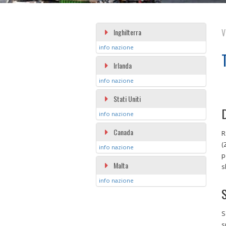
Inghilterra
V
info nazione
Irlanda
info nazione
Stati Uniti
D
info nazione
Canada
R
(
info nazione
p
Malta
s
info nazione
S
S
s