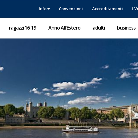
Info
Convenzioni
Accreditamenti
I V
ragazzi 16-19
Anno All'Estero
adulti
business