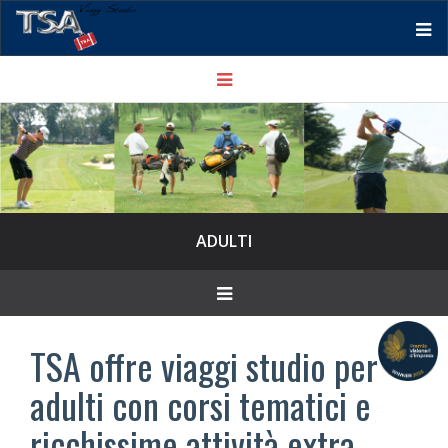
Tog
Toggle
nav
navigation
ADULTI
Toggle
navigation
TSA offre viaggi studio per
adulti con corsi tematici e
ricchissime attività extra