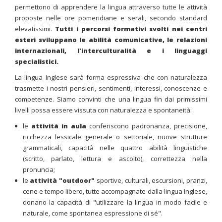
permettono di apprendere la lingua attraverso tutte le attività
proposte nelle ore pomeridiane e serali, secondo standard
elevatissimi.
Tutti i percorsi formativi svolti nei centri
esteri sviluppano le abilità comunicative, le relazioni
internazionali, l'interculturalità e i linguaggi
specialistici
.
La lingua Inglese sarà forma espressiva che con naturalezza
trasmette i nostri pensieri, sentimenti, interessi, conoscenze e
competenze. Siamo convinti che una lingua fin dai primissimi
livelli possa essere vissuta con naturalezza e spontaneità:
le
attività in aula
conferiscono padronanza, precisione,
ricchezza lessicale generale o settoriale, nuove strutture
grammaticali, capacità nelle quattro abilità linguistiche
(scritto, parlato, lettura e ascolto), correttezza nella
pronuncia;
le
attività "outdoor"
sportive, culturali, escursioni, pranzi,
cene e tempo libero, tutte accompagnate dalla lingua Inglese,
donano la capacità di "utilizzare la lingua in modo facile e
naturale, come spontanea espressione di sé".