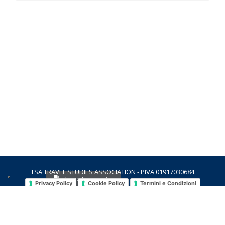
TSA TRAVEL STUDIES ASSOCIATION - PIVA 01917030684
Richiedi preventivo
Privacy Policy
Cookie Policy
Termini e Condizioni
contatti