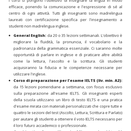
I corsi si pongono l'obiettivo di insegnare la lingua in modo
efficace, ponendo la comunicazione e l'espressione di sé al
centro di ogni attività. Tutti gli insegnanti sono madrelingua
laureati con certificazione specifica per l'insegnamento a
studenti non madrelingua inglese.
General English:
da 20 o 35 lezioni settimanali. L'obiettivo è
migliorare la fluidità, la pronuncia, il vocabolario e la
padronanza della grammatica essenziale. Ci saranno molte
opportunità di parlare in inglese e di praticare altre abilità
come la lettura, l'ascolto e la scrittura. Gli studenti
acquisiranno la fiducia e le competenze necessarie per
utilizzare l'inglese.
Corso di preparazione per l'esame IELTS (liv. min. A2):
da 15 lezioni pomeridiane a settimana, con focus esclusivo
sulla preparazione all'esame IELTS. Gli insegnanti esperti
della scuola utilizzano un libro di testo IELTS e una pratica
d'esame mirata con materiali personalizzati che copre tutte e
quattro le sezioni del test (Ascolto, Lettura, Scrittura e Parlato)
per aiutare gli studenti a ottenere il voto IELTS necessario per
il loro futuro accademico o professionale.