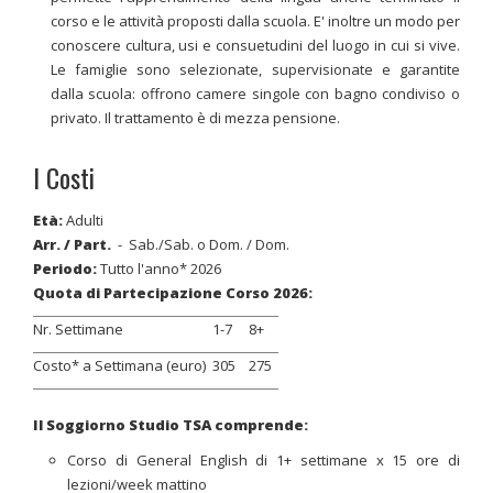
corso e le attività proposti dalla scuola. E' inoltre un modo per
conoscere cultura, usi e consuetudini del luogo in cui si vive.
Le famiglie sono selezionate, supervisionate e garantite
dalla scuola: offrono camere singole con bagno condiviso o
privato. Il trattamento è di mezza pensione.
I Costi
Età:
Adulti
Arr. / Part.
- Sab./Sab. o Dom. / Dom.
Periodo:
Tutto l'anno* 2026
Quota di Partecipazione Corso 2026:
Nr. Settimane
1-7
8+
Costo* a Settimana (euro)
305
275
Il Soggiorno Studio TSA comprende:
Corso di General English di 1+ settimane x 15 ore di
lezioni/week mattino