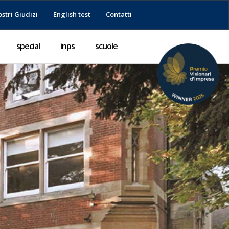
ostri Giudizi
English test
Contatti
special
inps
scuole