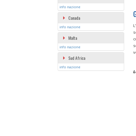
info nazione
G
Canada
L
info nazione
s
Malta
c
s
info nazione
v
Sud Africa
info nazione
L