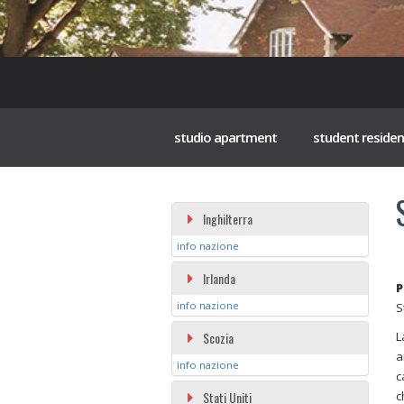
studio apartment
student reside
Inghilterra
info nazione
Irlanda
P
info nazione
S
Scozia
L
a
info nazione
c
Stati Uniti
c