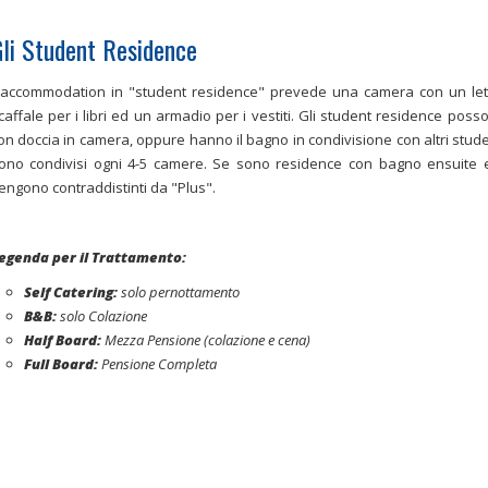
li Student Residence
'accommodation in "student residence" prevede una camera con un lett
caffale per i libri ed un armadio per i vestiti. Gli student residence po
on doccia in camera, oppure hanno il bagno in condivisione con altri studenti
ono condivisi ogni 4-5 camere. Se sono residence con bagno ensuite e
engono contraddistinti da "Plus".
egenda per il Trattamento:
Self Catering:
solo pernottamento
B&B:
solo Colazione
Half Board:
Mezza Pensione (colazione e cena)
Full Board:
Pensione Completa