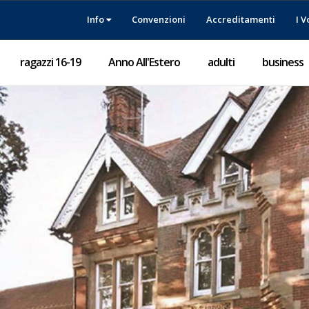
Info
Convenzioni
Accreditamenti
I V
ragazzi 16-19
Anno All'Estero
adulti
business