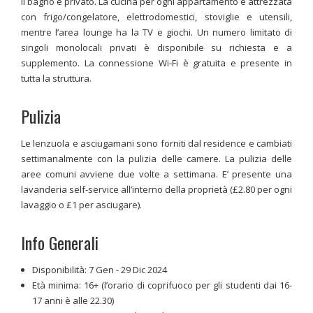
Il bagno è privato. La cucina per ogni appartamento è attrezzata
con frigo/congelatore, elettrodomestici, stoviglie e utensili,
mentre l’area lounge ha la TV e giochi. Un numero limitato di
singoli monolocali privati è disponibile su richiesta e a
supplemento. La connessione Wi-Fi è gratuita e presente in
tutta la struttura.
Pulizia
Le lenzuola e asciugamani sono forniti dal residence e cambiati
settimanalmente con la pulizia delle camere. La pulizia delle
aree comuni avviene due volte a settimana. E’ presente una
lavanderia self-service all’interno della proprietà (£2.80 per ogni
lavaggio o £1 per asciugare).
Info Generali
Disponibilità: 7 Gen - 29 Dic 2024
Età minima: 16+ (l’orario di coprifuoco per gli studenti dai 16-
17 anni è alle 22.30)