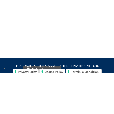
TSA TRAVEL STUDIES ASSOCIATION - PIVA 01917030684
Richiedi preventivo
Privacy Policy
Cookie Policy
Termini e Condizioni
contatti
richieste
cataloghi