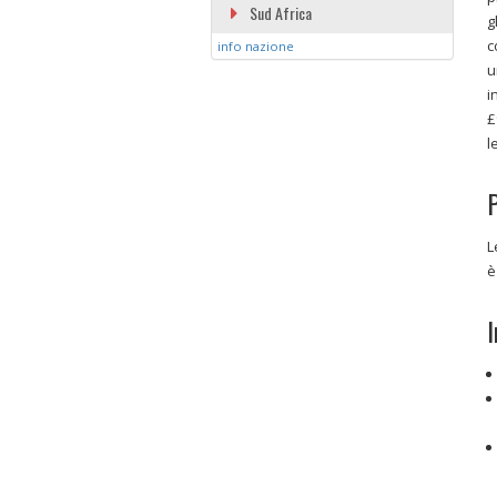
Sud Africa
g
c
info nazione
u
i
£
l
P
L
è
I