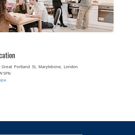
cation
 Great Portland St, Marylebone, London
W 5PN
ppa