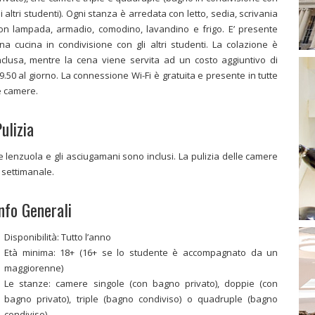
li altri studenti). Ogni stanza è arredata con letto, sedia, scrivania
on lampada, armadio, comodino, lavandino e frigo. E’ presente
na cucina in condivisione con gli altri studenti. La colazione è
nclusa, mentre la cena viene servita ad un costo aggiuntivo di
9.50 al giorno. La connessione Wi-Fi è gratuita e presente in tutte
e camere.
ulizia
e lenzuola e gli asciugamani sono inclusi. La pulizia delle camere
 settimanale.
nfo Generali
Disponibilità: Tutto l’anno
Età minima: 18+ (16+ se lo studente è accompagnato da un
maggiorenne)
Le stanze: camere singole (con bagno privato), doppie (con
bagno privato), triple (bagno condiviso) o quadruple (bagno
condiviso)