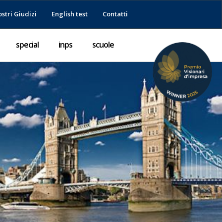
ostri Giudizi
English test
Contatti
special
inps
scuole