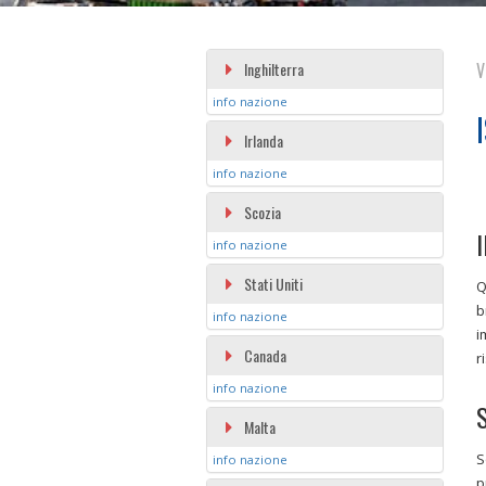
Inghilterra
V
info nazione
Irlanda
info nazione
Scozia
I
info nazione
Stati Uniti
Q
b
info nazione
i
Canada
r
info nazione
S
Malta
S
info nazione
p