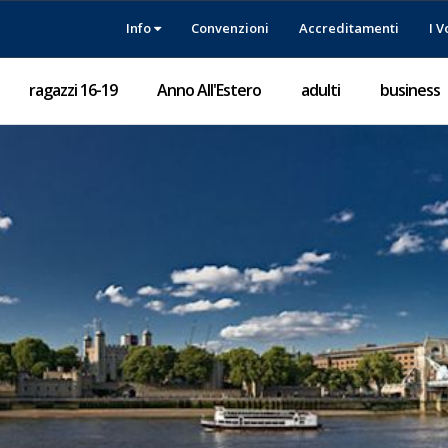
Info
Convenzioni
Accreditamenti
I V
ragazzi 16-19
Anno All'Estero
adulti
business