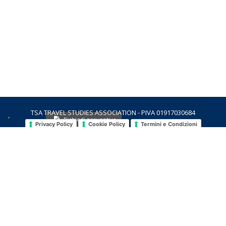
TSA TRAVEL STUDIES ASSOCIATION - PIVA 01917030684
Richiedi preventivo
Privacy Policy
Cookie Policy
Termini e Condizioni
contatti
richieste
cataloghi