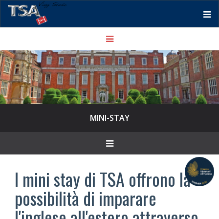
Tog
Toggle
nav
navigation
MINI-STAY
Toggle
navigation
I mini stay di TSA offrono la
possibilità di imparare
l'inglese all'estero attraverso