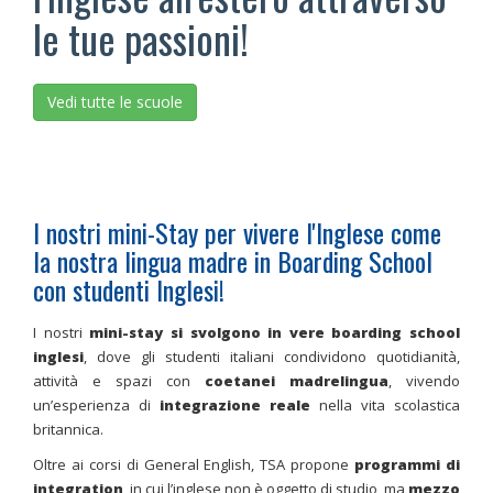
le tue passioni!
Vedi tutte le scuole
I nostri mini-Stay per vivere l'Inglese come
la nostra lingua madre in Boarding School
con studenti Inglesi!
I nostri
mini-stay si svolgono in vere boarding school
inglesi
, dove gli studenti italiani condividono quotidianità,
attività e spazi con
coetanei madrelingua
, vivendo
un’esperienza di
integrazione reale
nella vita scolastica
britannica.
Oltre ai corsi di General English, TSA propone
programmi di
integration
, in cui l’inglese non è oggetto di studio, ma
mezzo