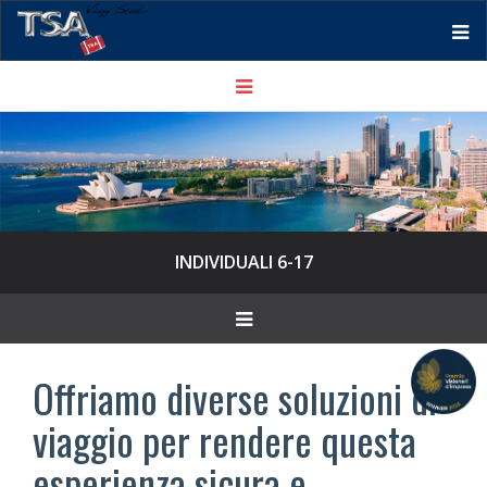
Tog
Toggle
nav
navigation
INDIVIDUALI 6-17
Toggle
navigation
Offriamo diverse soluzioni di
viaggio per rendere questa
esperienza sicura e