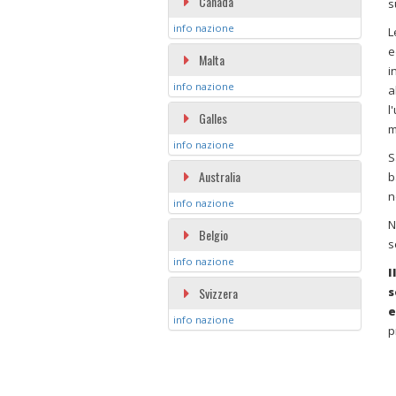
Canada
s
info nazione
L
e
Malta
i
info nazione
a
l
Galles
m
info nazione
S
Australia
b
n
info nazione
N
Belgio
s
info nazione
I
Svizzera
s
e
info nazione
p