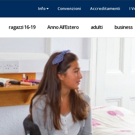
Info
Convenzioni
Accreditamenti
I V
ragazzi 16-19
Anno All'Estero
adulti
business