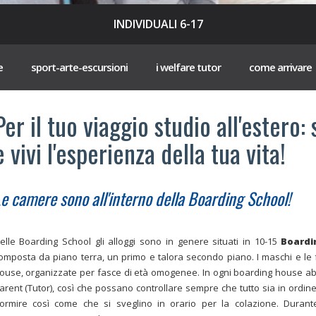
INDIVIDUALI 6-17
e
sport-arte-escursioni
i welfare tutor
come arrivare
Per il tuo viaggio studio all'estero: 
e vivi l'esperienza della tua vita!
e camere sono all'interno della Boarding School!
elle Boarding School gli alloggi sono in genere situati in 10-15
Boardi
omposta da piano terra, un primo e talora secondo piano. I maschi e le 
ouse, organizzate per fasce di età omogenee. In ogni boarding house abit
arent (Tutor), così che possano controllare sempre che tutto sia in ordine,
ormire così come che si sveglino in orario per la colazione. Durante