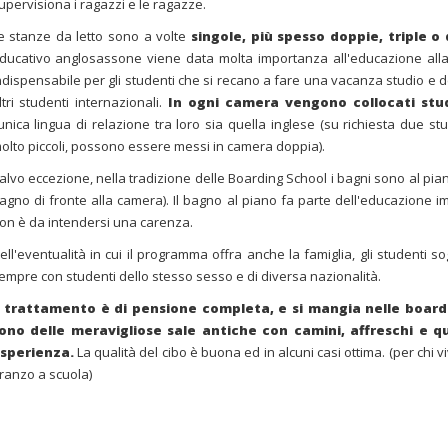
upervisiona i ragazzi e le ragazze.
e stanze da letto sono a volte
singole, più spesso doppie, triple o
ducativo anglosassone viene data molta importanza all'educazione alla v
ndispensabile per gli studenti che si recano a fare una vacanza studio e de
ltri studenti internazionali.
In ogni camera vengono collocati stud
'unica lingua di relazione tra loro sia quella inglese (su richiesta due s
olto piccoli, possono essere messi in camera doppia).
alvo eccezione, nella tradizione delle Boarding School i bagni sono al pian
agno di fronte alla camera). Il bagno al piano fa parte dell'educazione i
on è da intendersi una carenza.
ell'eventualità in cui il programma offra anche la famiglia, gli studenti
empre con studenti dello stesso sesso e di diversa nazionalità.
l trattamento è di pensione completa, e si mangia nelle board
ono delle meravigliose sale antiche con camini, affreschi e q
sperienza.
La qualità del cibo è buona ed in alcuni casi ottima. (per chi vi
ranzo a scuola)