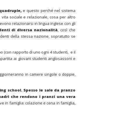
 quadruple,
e questo perché nel sistema
ita sociale e relazionale, cosa per altro
vono relazionarsi in lingua inglese con gli
enti di diversa nazionalità
, così che
tudenti della stessa nazione, sopratutto se
o (con rapporto di uno ogni 4 studenti, e il
mpartita ai giovani studenti anglosassoni e
 soggiorneranno in camere singole o doppie,
ing school. Spesso le sale da pranzo
uadri che rendono i pranzi una vera
ve in famiglia: colazione e cena in famiglia,