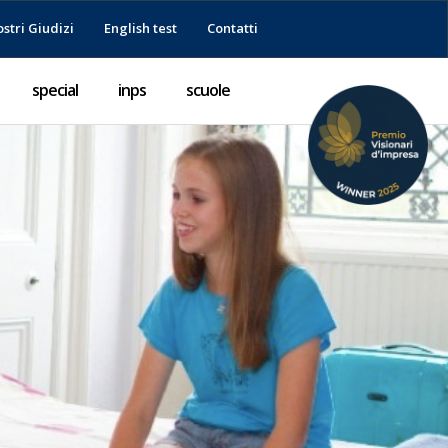
ostri Giudizi
English test
Contatti
special
inps
scuole