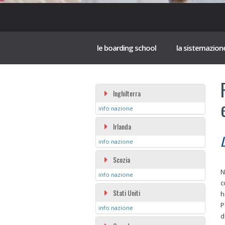
le boarding school
la sistemazion
Inghilterra
info nazione
Irlanda
L
info nazione
Scozia
N
info nazione
c
Stati Uniti
h
P
info nazione
d