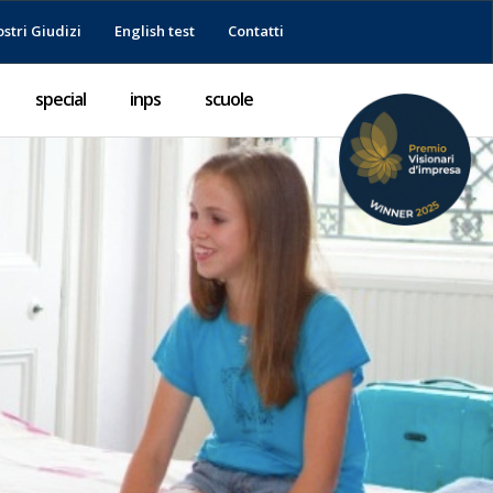
ostri Giudizi
English test
Contatti
special
inps
scuole