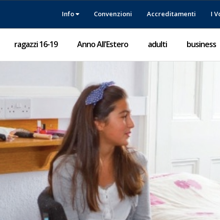
Info
Convenzioni
Accreditamenti
I V
ragazzi 16-19
Anno All'Estero
adulti
business